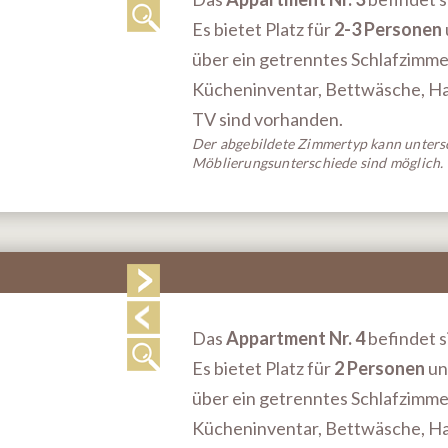
Es bietet Platz für
2-3 Personen
über ein getrenntes Schlafzimm
Kücheninventar, Bettwäsche, Han
TV sind vorhanden.
Der abgebildete Zimmertyp kann untersc
Möblierungsunterschiede sind möglich.
Das
Appartment Nr. 4
befindet si
Es bietet Platz für
2 Personen
un
über ein getrenntes Schlafzimme
Kücheninventar, Bettwäsche, Han