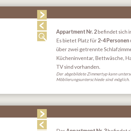
Appartment Nr. 2
befindet sich i
Es bietet Platz für
2-4 Personen
über zwei getrennte Schlafzimm
Kücheninventar, Bettwäsche, Han
TV sind vorhanden.
Der abgebildete Zimmertyp kann untersc
Möblierungsunterschiede sind möglich.
Das
Appartment Nr. 3
befindet si