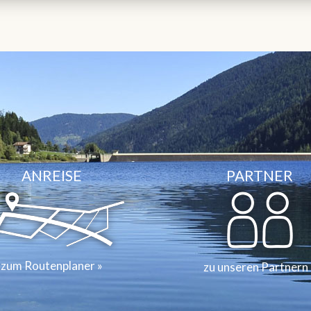
ANREISE
PARTNER
zum Routenplaner »
zu unseren Partnern 