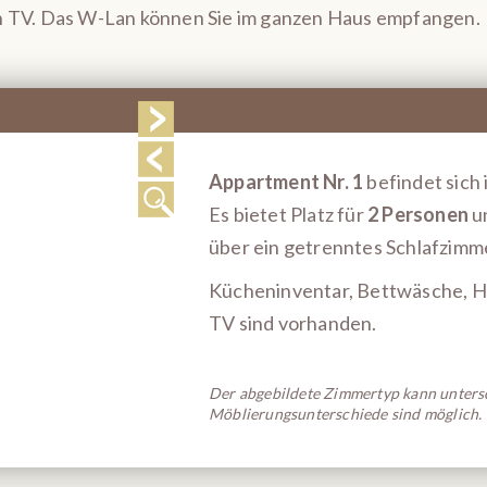
ten TV. Das W-Lan können Sie im ganzen Haus empfangen.
Appartment Nr. 1
befindet sich 
Es bietet Platz für
2 Personen
u
über ein getrenntes Schlafzimm
Kücheninventar, Bettwäsche, Ha
TV sind vorhanden.
Der abgebildete Zimmertyp kann untersc
Möblierungsunterschiede sind möglich.